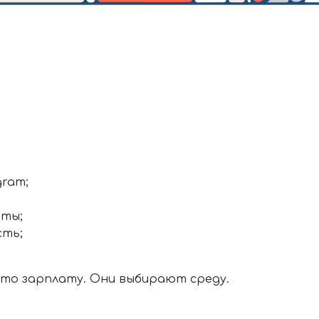
gram;
оты;
сть;
то зарплату. Они выбирают среду.