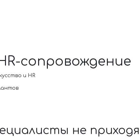
HR-сопровождение
скусство и HR
лантов
ециалисты не приходя