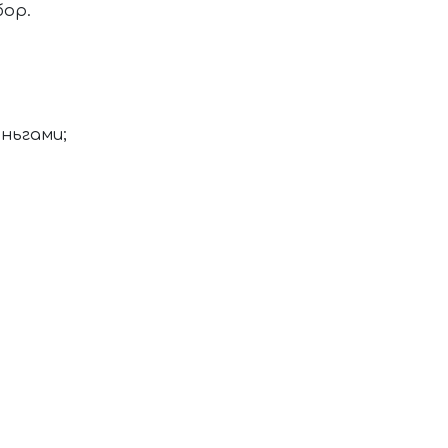
бор.
ньгами;