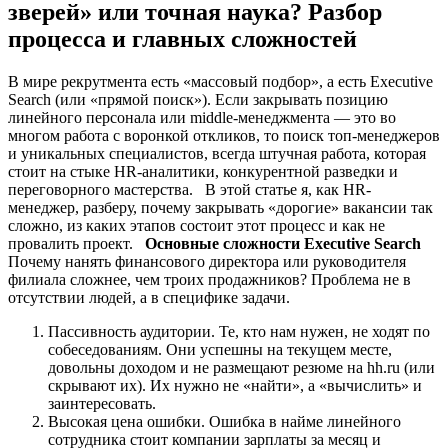
зверей» или точная наука? Разбор
процесса и главных сложностей
В мире рекрутмента есть «массовый подбор», а есть Executive
Search (или «прямой поиск»). Если закрывать позицию
линейного персонала или middle-менеджмента — это во
многом работа с воронкой откликов, то поиск топ-менеджеров
и уникальных специалистов, всегда штучная работа, которая
стоит на стыке HR-аналитики, конкурентной разведки и
переговорного мастерства. В этой статье я, как HR-
менеджер, разберу, почему закрывать «дорогие» вакансии так
сложно, из каких этапов состоит этот процесс и как не
провалить проект.
Основные сложности Executive Search
Почему нанять финансового директора или руководителя
филиала сложнее, чем троих продажников? Проблема не в
отсутствии людей, а в специфике задачи.
Пассивность аудитории. Те, кто нам нужен, не ходят по
собеседованиям. Они успешны на текущем месте,
довольны доходом и не размещают резюме на hh.ru (или
скрывают их). Их нужно не «найти», а «вычислить» и
заинтересовать.
Высокая цена ошибки. Ошибка в найме линейного
сотрудника стоит компании зарплаты за месяц и