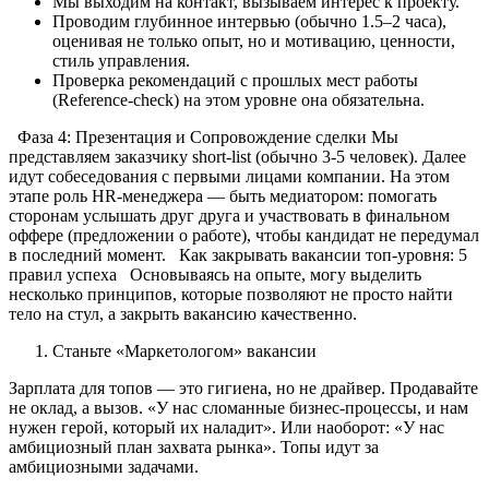
Мы выходим на контакт, вызываем интерес к проекту.
Проводим глубинное интервью (обычно 1.5–2 часа),
оценивая не только опыт, но и мотивацию, ценности,
стиль управления.
Проверка рекомендаций с прошлых мест работы
(Reference-check) на этом уровне она обязательна.
Фаза 4: Презентация и Сопровождение сделки Мы
представляем заказчику short-list (обычно 3-5 человек). Далее
идут собеседования с первыми лицами компании. На этом
этапе роль HR-менеджера — быть медиатором: помогать
сторонам услышать друг друга и участвовать в финальном
оффере (предложении о работе), чтобы кандидат не передумал
в последний момент. Как закрывать вакансии топ-уровня: 5
правил успеха Основываясь на опыте, могу выделить
несколько принципов, которые позволяют не просто найти
тело на стул, а закрыть вакансию качественно.
Станьте «Маркетологом» вакансии
Зарплата для топов — это гигиена, но не драйвер. Продавайте
не оклад, а вызов. «У нас сломанные бизнес-процессы, и нам
нужен герой, который их наладит». Или наоборот: «У нас
амбициозный план захвата рынка». Топы идут за
амбициозными задачами.