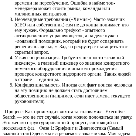
времени на переобучение. Ошибка в найме топ-
менеджера может стоить рынка, команды или
миллионных контрактов.
Неочевидные требования («Химия»). Часто заказчик
(CEO или собственник) сам не до конца понимает, кто
ему нужен. Формально требуют «опытного
антикризисного управляющего», а на деле нужен
«лояльный помощник, который не будет оспаривать
решения владельца». Задача рекрутера: вытащить этот
скрытый запрос.
Узкая специализация. Требуется не просто «главный
инженер», а главный инженер со знанием конкретного
немецкого оборудования и опытом прохождения
проверок конкретного надзорного органа. Таких людей
в стране — единицы.
Конфиденциальность. Иногда сам факт поиска человека
на эту позицию не должен стать достоянием
общественности (например, если идет замена текущего
руководителя).
Процесс: Как происходит «охота за головами» Executive
Search — это не тот случай, когда можно положиться на удачу.
Это жестко структурированный процесс, состоящий из
нескольких фаз. Фаза 1: Брифинг и Диагностика (Самый
важный этап) Здесь мы встречаемся с заказчиком. Моя задача