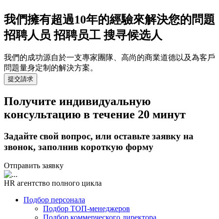
我們擁有超過10年的經驗來解決您的問題
招聘人员 招聘员工 搜寻候选人
我們的成功源自於一支專家團隊、高尚的商業道德以及為客戶
問題量身定制的解決方案。
提交請求
Получите индивидуальную
консультацию в течение 20 минут
Задайте свой вопрос, или оставьте заявку на
звонок, заполнив короткую форму
Отправить заявку
HR агентство полного цикла
Подбор персонала
Подбор ТОП-менеджеров
Подбор коммерческого директора