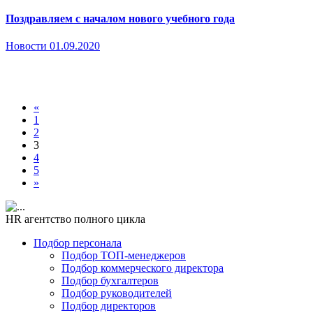
Поздравляем с началом нового учебного года
Новости
01.09.2020
«
1
2
3
4
5
»
HR агентство полного цикла
Подбор персонала
Подбор ТОП-менеджеров
Подбор коммерческого директора
Подбор бухгалтеров
Подбор руководителей
Подбор директоров